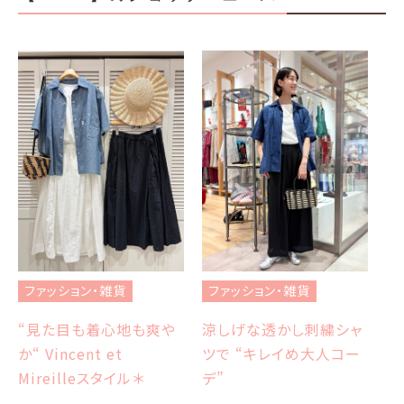
フ
ブ
ファッション・雑貨
ファッション・雑貨
et
エ
涼しげな透かし刺繍シャ
“見た目も着心地も爽や
ツで “キレイめ大人コー
か“ Vincent et
Sh
デ”
Mireilleスタイル＊