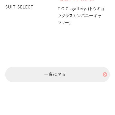
か
SUIT SELECT
T.G.C.-gallery-(トウキョ
ウグラスカンパニーギャ
T.
ラリー)
ウ
ラ
一覧に戻る