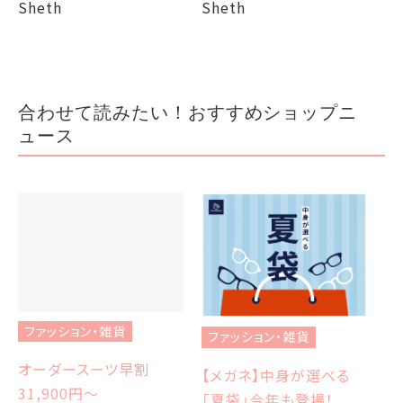
Sheth
Sheth
合わせて読みたい！おすすめショップニ
ュース
ファッション・雑貨
ファッション・雑貨
フ
オーダースーツ早割
【メガネ】中身が選べる
【
31,900円〜
「夏袋」今年も登場！
W