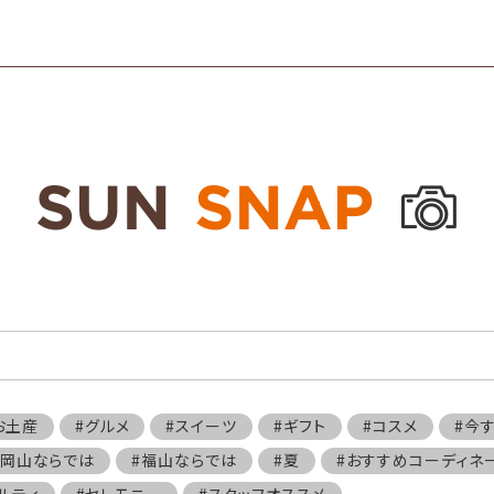
お土産
#グルメ
#スイーツ
#ギフト
#コスメ
#今
#岡山ならでは
#福山ならでは
#夏
#おすすめコーディネ
ルティ
#セレモニー
#スタッフオススメ