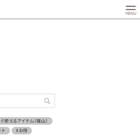
MENU
検索
すぐ使えるアイテム（福山）
ート
#お得