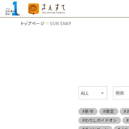
トップページ
SUN SNAP
ALL
#新作
#限定
#
#わたしのイチオシ
#キャンペーン
#ノベ