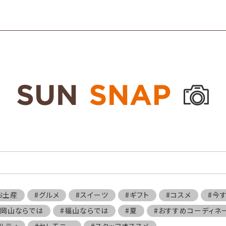
お土産
#グルメ
#スイーツ
#ギフト
#コスメ
#今
#岡山ならでは
#福山ならでは
#夏
#おすすめコーディネ
ルティ
#セレモニー
#スタッフオススメ