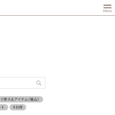
MENU
検索
すぐ使えるアイテム（福山）
ート
#お得