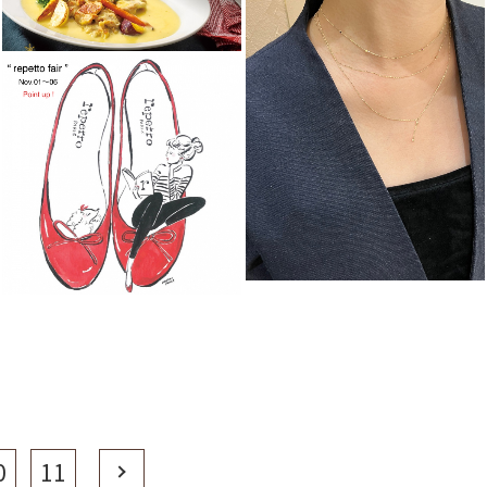
0
11
Next