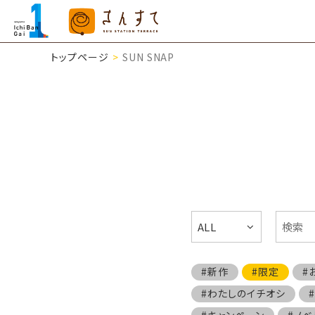
トップページ
SUN SNAP
ALL
#新作
#限定
#
#わたしのイチオシ
#キャンペーン
#ノベ