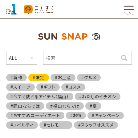
MENU
ALL
検索
#新作
#限定
#お土産
#グルメ
#スイーツ
#ギフト
#コスメ
#今すぐ使えるアイテム（福山）
#わたしのイチオシ
#岡山ならでは
#福山ならでは
#夏
#おすすめコーディネート
#お得
#キャンペーン
#ノベルティ
#セレモニー
#スタッフオススメ