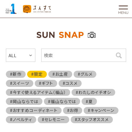
MENU
ALL
検索
#新作
#限定
#お土産
#グルメ
#スイーツ
#ギフト
#コスメ
#今すぐ使えるアイテム（福山）
#わたしのイチオシ
#岡山ならでは
#福山ならでは
#夏
#おすすめコーディネート
#お得
#キャンペーン
#ノベルティ
#セレモニー
#スタッフオススメ