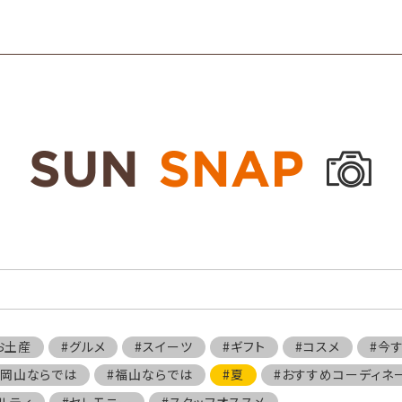
お土産
#グルメ
#スイーツ
#ギフト
#コスメ
#今
#岡山ならでは
#福山ならでは
#夏
#おすすめコーディネ
ルティ
#セレモニー
#スタッフオススメ