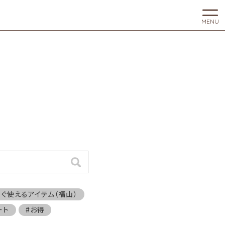
MENU
検索
すぐ使えるアイテム（福山）
ート
#お得