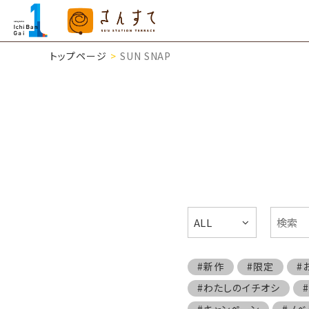
トップページ
SUN SNAP
ALL
#新作
#限定
#
#わたしのイチオシ
#キャンペーン
#ノベ