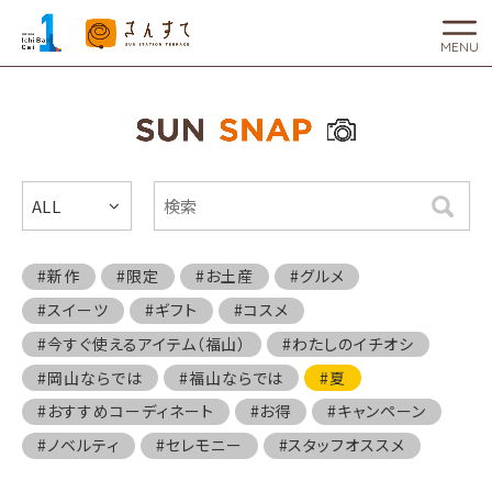
MENU
ALL
検索
#新作
#限定
#お土産
#グルメ
#スイーツ
#ギフト
#コスメ
#今すぐ使えるアイテム（福山）
#わたしのイチオシ
#岡山ならでは
#福山ならでは
#夏
#おすすめコーディネート
#お得
#キャンペーン
#ノベルティ
#セレモニー
#スタッフオススメ