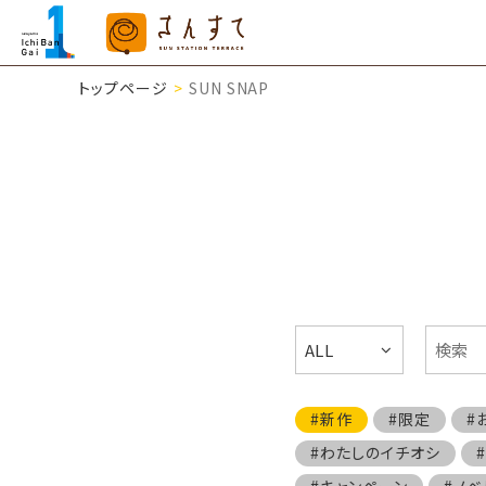
トップページ
SUN SNAP
ALL
#新作
#限定
#
#わたしのイチオシ
#キャンペーン
#ノベ