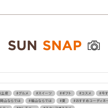
お土産
#グルメ
#スイーツ
#ギフト
#コスメ
#今
#岡山ならでは
#福山ならでは
#夏
#おすすめコーディネ
ルティ
#セレモニー
#スタッフオススメ