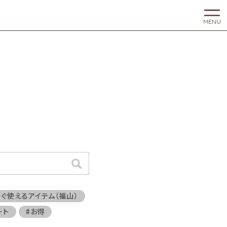
MENU
検索
すぐ使えるアイテム（福山）
ート
#お得