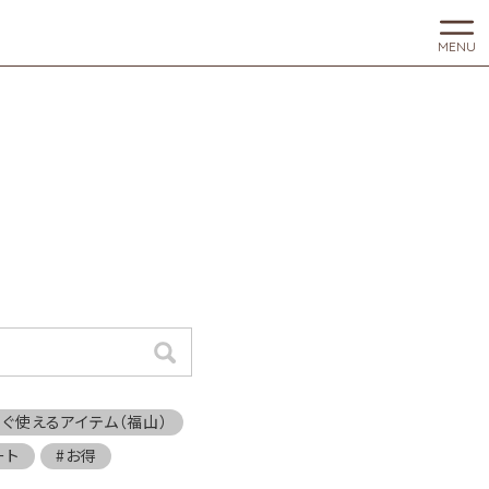
MENU
検索
すぐ使えるアイテム（福山）
ート
#お得