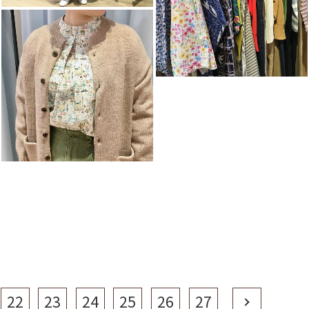
22
23
24
25
26
27
Next