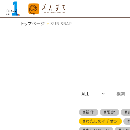
トップページ
SUN SNAP
ALL
#新作
#限定
#
#わたしのイチオシ
#キャンペーン
#ノベ