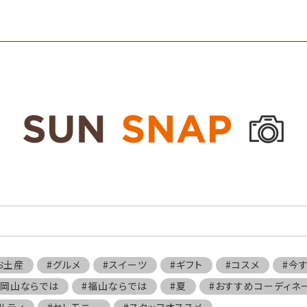
お土産
#グルメ
#スイーツ
#ギフト
#コスメ
#今
#岡山ならでは
#福山ならでは
#夏
#おすすめコーディネ
ルティ
#セレモニー
#スタッフオススメ