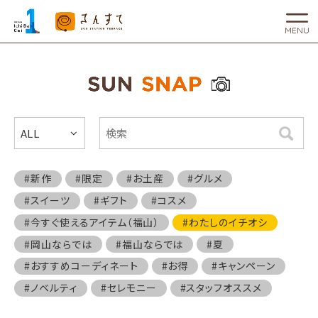
MENU
ALL
検索
#新作
#限定
#お土産
#グルメ
#スイーツ
#ギフト
#コスメ
#今すぐ使えるアイテム（福山）
#わたしのイチオシ
#岡山ならでは
#福山ならでは
#夏
#おすすめコーディネート
#お得
#キャンペーン
#ノベルティ
#セレモニー
#スタッフオススメ