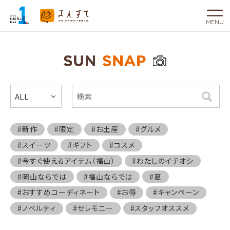
MENU
ALL
検索
#新作
#限定
#お土産
#グルメ
#スイーツ
#ギフト
#コスメ
#今すぐ使えるアイテム（福山）
#わたしのイチオシ
#岡山ならでは
#福山ならでは
#夏
#おすすめコーディネート
#お得
#キャンペーン
#ノベルティ
#セレモニー
#スタッフオススメ