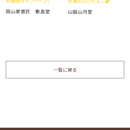
別価格キャンペーン！
恐竜のきびだんご🦖
岡山夢菓匠 敷島堂
山脇山月堂
一覧に戻る