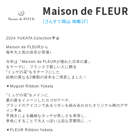
Maison de FLEUR
［さんすて岡山 南館2F］
2024 YUKATA Colection💐🎀
Maison de FLEURから
毎年大人気の浴衣が登場♪
今年は『Maison de FLEURが憧れた日本の夏』
をテーマに、フランスで親しい人に贈る
"ミュゲの花"をモチーフにした
絵柄の異なる2種類の浴衣をご用意しました！
▼Muguet Ribbon Yukata
"ミュゲの花"をメインに、
夏の庭をイメージしたカゴやアーチ、
ブランドのアイコンであるリボンを組み合わせたオリジナル柄のデザ
イン💐🎀
手描きによる繊細なタッチが美しさを表現し、
単色にすることで大人っぽい上品な雰囲気に...✨
▼FLEUR Ribbon Yukata