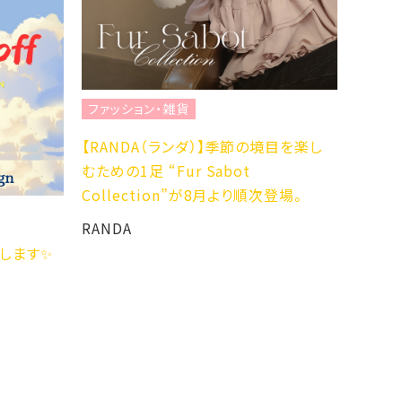
ファッション・雑貨
ファッ
【RANDA（ランダ）】季節の境目を楽し
☆NEW 
むための1足 “Fur Sabot
2YG☆
Collection”が8月より順次登場。
ABC-M
RANDA
開催します✨