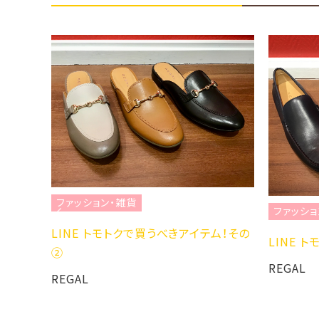
ファッション・雑貨
ファッショ
ーズ👠
LINE トモトクで買うべきアイテム！その
LINE 
②
REGAL
REGAL