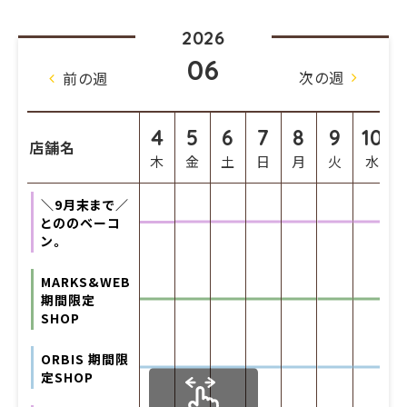
2026
06
次の週
前の週
4
5
6
7
8
9
10
店舗名
木
金
土
日
月
火
水
＼9月末まで／
とののベーコ
ン。
MARKS&WEB
期間限定
SHOP
ORBIS 期間限
定SHOP