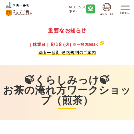
ACCESS（地
下P）
MENU
LANGUAGE
重要なお知らせ
8/18
[ 休業日 ]
(火)
※一部店舗除く
岡山一番街 通路規制のご案内
🍃くらしみっけ🍃
お茶の淹れ方ワークショッ
プ（煎茶）