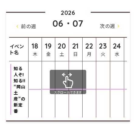
2026
06・07
次の週
前の週
18
19
20
21
22
23
24
25
イベン
ト名
木
金
土
日
月
火
水
木
知る
人ぞ!
知る!!
“岡山
土
スクロールできます
産”の
新定
番