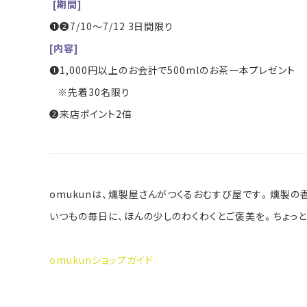
[期間]
❶❷7/10～7/12 3日間限り
[内容]
❶1,000円以上のお会計で500mlのお茶一本プレゼント
※先着30名限り
❷来店ポイント2倍
omukunは、燻製屋さんがつくるおむすび屋です。燻製
いつもの毎日に、ほんの少しのわくわくとご褒美を。ちょっ
omukunショップガイド