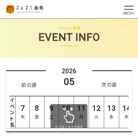
MENU
イベント情報
EVENT INFO
2026
05
次の週
前の週
イ
ベ
7
8
9
10
11
12
13
14
ン
木
金
土
日
月
火
水
木
ト
名
スクロールできます