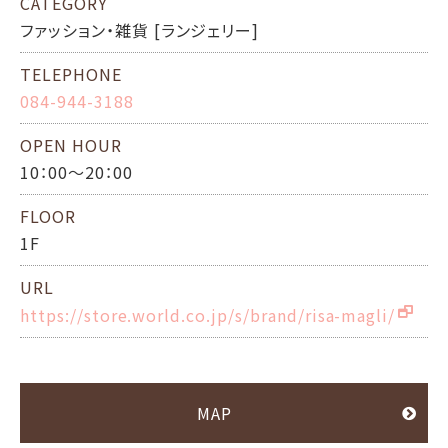
CATEGORY
ファッション・雑貨 [ランジェリー]
TELEPHONE
084-944-3188
OPEN HOUR
10：00～20：00
FLOOR
1F
URL
https://store.world.co.jp/s/brand/risa-magli/
MAP