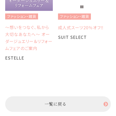
フ
オ
ファッション・雑貨
ファッション・雑貨
3
～想いをつなぐ、私から
成人式スーツ20％オフ‼︎
S
大切なあなたへ～ オー
SUIT SELECT
ダージュエリー＆リフォー
ムフェアのご案内
ESTELLE
一覧に戻る