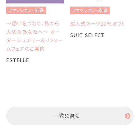
オ
ファッション・雑貨
ファッション・雑貨
3
～想いをつなぐ、私から
成人式スーツ20％オフ‼︎
S
大切なあなたへ～ オー
SUIT SELECT
ダージュエリー＆リフォー
ムフェアのご案内
ESTELLE
一覧に戻る