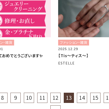
ョン・雑貨
ファッション・雑貨
01
2025.12.29
ておめでとうございます✨
【Tis～ティス～】
ESTELLE
8
9
10
11
12
13
14
15
1