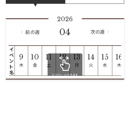
2026
04
次の週
前の週
イ
ベ
9
10
11
12
13
14
15
16
ン
木
金
土
日
月
火
水
木
ト
名
スクロールできます